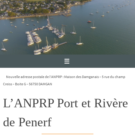
Nouvelle adresse postale de l’ANPRP : Maison des Damganais – 5 rue du champ
Creiss – Boite G – 56750 DAMGAN
L’ANPRP Port et Rivère
de Penerf