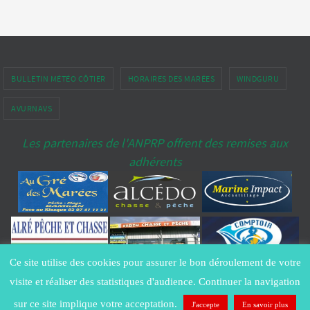
BULLETIN MÉTÉO CÔTIER
HORAIRES DES MARÉES
WINDGURU
AVURNAVS
Les partenaires de l'ANPRP offrent des remises aux
adhérents
Ce site utilise des cookies pour assurer le bon déroulement de votre
Copyright ANPRP-port-penerf.fr® - All Rights Reserved -
Contacter le
visite et réaliser des statistiques d'audience. Continuer la navigation
Webmestre
Politique de confidentialité
sur ce site implique votre acceptation.
J'accepte
En savoir plus