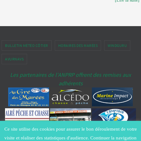
[Lire la suite]
BULLETIN MÉTÉO CÔTIER
HORAIRES DES MARÉES
WINDGURU
AVURNAVS
Les partenaires de l'ANPRP offrent des remises aux
adhérents
Ce site utilise des cookies pour assurer le bon déroulement de votre
Copyright ANPRP-port-penerf.fr® - All Rights Reserved -
Contacter le
visite et réaliser des statistiques d'audience. Continuer la navigation
Webmestre