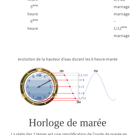
ème
5
marnage
heure
marnage
ème
6
–
ème
heure
1/12
marnage
évolution de la hauteur d’eau durant les 6 heure-marée
Horloge de marée
La règle des 12èmes est une simplification de l’onde de marée en