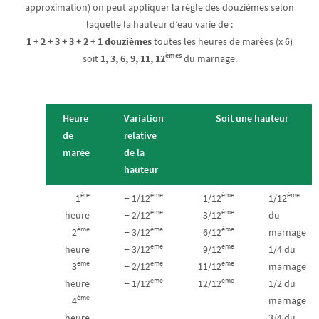
approximation) on peut appliquer la règle des douzièmes selon
laquelle la hauteur d’eau varie de :
1 + 2 + 3 + 3 + 2 + 1 douzièmes
toutes les heures de marées (x 6)
èmes
soit
1, 3, 6, 9, 11, 12
du marnage.
Heure
Variation
Soit une hauteur
de
relative
marée
de la
hauteur
ère
ème
ème
ème
1
+ 1/12
1/12
1/12
ème
ème
heure
+ 2/12
3/12
du
ème
ème
ème
2
+ 3/12
6/12
marnage
ème
ème
heure
+ 3/12
9/12
1/4 du
ème
ème
ème
3
+ 2/12
11/12
marnage
ème
ème
heure
+ 1/12
12/12
1/2 du
ème
4
marnage
heure
3/4 du