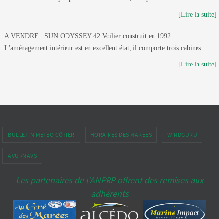
[Lire la suite]
A VENDRE : SUN ODYSSEY 42 Voilier construit en 1992.
L'aménagement intérieur est en excellent état, il comporte trois cabines…
[Lire la suite]
BULLETIN MÉTÉO CÔTIER
HORAIRES DES MARÉES
WINDGURU
AVURNAVS
Les partenaires de l'ANPRP offrent des remises aux
adhérents