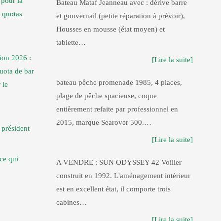
pour la
Bateau Mataf Jeanneau avec : dérive barre
 quotas
et gouvernail (petite réparation à prévoir),
Housses en mousse (état moyen) et
tablette…
ion 2026 :
[Lire la suite]
uota de bar
bateau pêche promenade 1985, 4 places,
 le
plage de pêche spacieuse, coque
entièrement refaite par professionnel en
2015, marque Searover 500.…
président
[Lire la suite]
 ce qui
A VENDRE : SUN ODYSSEY 42 Voilier
construit en 1992. L'aménagement intérieur
est en excellent état, il comporte trois
cabines…
[Lire la suite]