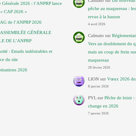
Calmato
sur
Du nouveau 
 Générale 2026 : l’ANPRP lance
pêche au maquereau : les
t « CAP 2026 »
revus à la hausse
 AG de l’ANPRP 2026
4 avril 2026
: ASSEMBLÉE GÉNÉRALE
Calmato
sur
Réglementat
E DE L’ANPRP
Vers un doublement du q
urité : Emails indésirables et
mais un coup de frein sur
ce du site
maquereau
28 février 2026
tisations 2026
LION
sur
Vœux 2026 du 
8 janvier 2026
PYL
sur
Pêche de loisir :
change en 2026
7 janvier 2026