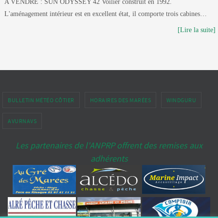
A VENDRE : SUN ODYSSEY 42 Voilier construit en 1992.
L'aménagement intérieur est en excellent état, il comporte trois cabines…
[Lire la suite]
BULLETIN MÉTÉO CÔTIER
HORAIRES DES MARÉES
WINDGURU
AVURNAVS
Les partenaires de l'ANPRP offrent des remises aux
adhérents