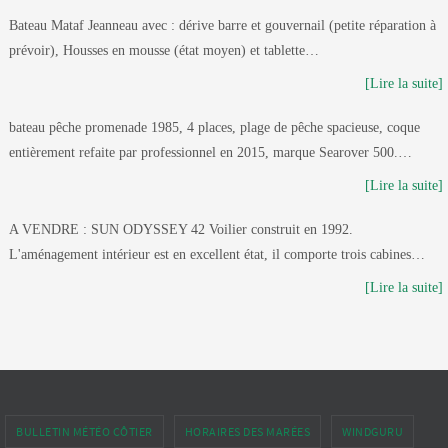
Bateau Mataf Jeanneau avec : dérive barre et gouvernail (petite réparation à
prévoir), Housses en mousse (état moyen) et tablette…
[Lire la suite]
bateau pêche promenade 1985, 4 places, plage de pêche spacieuse, coque
entièrement refaite par professionnel en 2015, marque Searover 500.…
[Lire la suite]
A VENDRE : SUN ODYSSEY 42 Voilier construit en 1992.
L'aménagement intérieur est en excellent état, il comporte trois cabines…
[Lire la suite]
BULLETIN MÉTÉO CÔTIER
HORAIRES DES MARÉES
WINDGURU