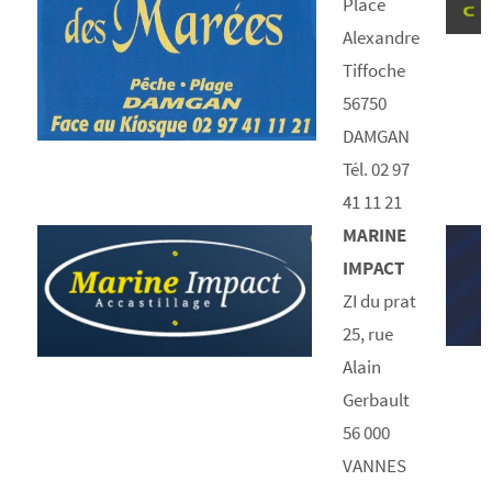
Place
Alexandre
Tiffoche
56750
DAMGAN
Tél. 02 97
41 11 21
MARINE
IMPACT
ZI du prat
25, rue
Alain
Gerbault
56 000
VANNES