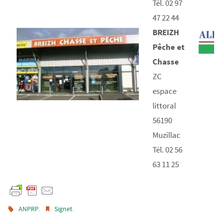
Tél. 02 97
47 22 44
BREIZH
Pêche et
Chasse
ZC
espace
littoral
56190
Muzillac
Tél. 02 56
63 11 25
.
.
ANPRP
Signet