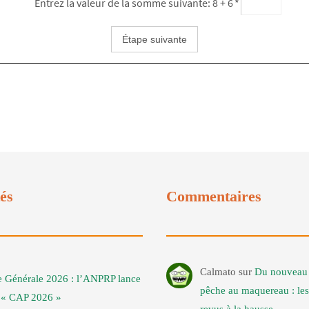
Entrez la valeur de la somme suivante: 8 + 6
*
tés
Commentaires
Calmato
sur
Du nouveau 
 Générale 2026 : l’ANPRP lance
pêche au maquereau : les
t « CAP 2026 »
revus à la hausse