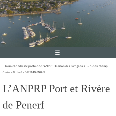
Nouvelle adresse postale de l’ANPRP : Maison des Damganais – 5 rue du champ
Creiss – Boite G – 56750 DAMGAN
L’ANPRP Port et Rivère
de Penerf