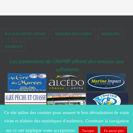
BULLETIN MÉTÉO CÔTIER
HORAIRES DES MARÉES
WINDGURU
AVURNAVS
Les partenaires de l'ANPRP offrent des remises aux
adhérents
Ce site utilise des cookies pour assurer le bon déroulement de votre
Copyright ANPRP-port-penerf.fr® - All Rights Reserved -
Contacter le
visite et réaliser des statistiques d'audience. Continuer la navigation
Webmestre
Politique de confidentialité
sur ce site implique votre acceptation.
J'accepte
En savoir plus