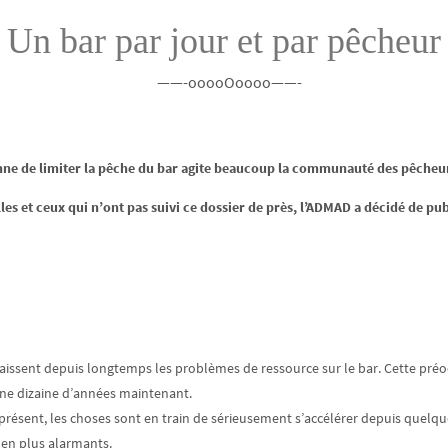
Un bar par jour et par pêcheur 
——-ooooOoooo——-
ne de limiter la pêche du bar agite beaucoup la communauté des pêcheur
elles et ceux qui n’ont pas suivi ce dossier de près, l’ADMAD a décidé de pub
aissent depuis longtemps les problèmes de ressource sur le bar. Cette préo
une dizaine d’années maintenant.
à présent, les choses sont en train de sérieusement s’accélérer depuis quelque
s en plus alarmants.