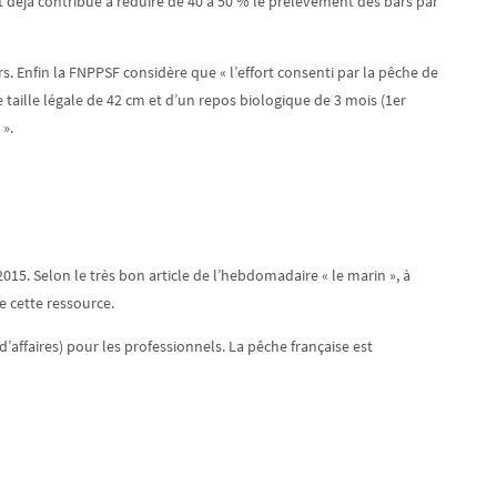
ait déjà contribué à réduire de 40 à 50 % le prélèvement des bars par
s. Enfin la FNPPSF considère que « l’effort consenti par la pêche de
e taille légale de 42 cm et d’un repos biologique de 3 mois (1er
 ».
15. Selon le très bon article de l’hebdomadaire « le marin », à
e cette ressource.
d’affaires) pour les professionnels. La pêche française est