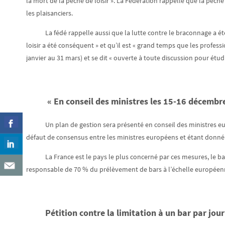
la mort de la pêche de loisir ». La Fédération rappelle que la pêche
les plaisanciers.
La fédé rappelle aussi que la lutte contre le braconnage a ét
loisir a été conséquent » et qu’il est « grand temps que les profess
janvier au 31 mars) et se dit « ouverte à toute discussion pour étu
« En conseil des ministres les 15-16 décembr
Un plan de gestion sera présenté en conseil des ministres eu
défaut de consensus entre les ministres européens et étant donné l
La France est le pays le plus concerné par ces mesures, le bar
responsable de 70 % du prélèvement de bars à l’échelle européen
Pétition contre la limitation à un bar par jour