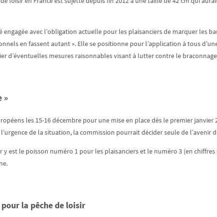
 de loisir en France est sujette depuis fin 2012 à une taille de 42 cm qui aur
é engagée avec l’obligation actuelle pour les plaisanciers de marquer les bar
ionnels en fassent autant ». Elle se positionne pour l’application à tous d’un
dier d’éventuelles mesures raisonnables visant à lutter contre le braconnage
e »
ropéens les 15-16 décembre pour une mise en place dès le premier janvier 20
’urgence de la situation, la commission pourrait décider seule de l’avenir d
 y est le poisson numéro 1 pour les plaisanciers et le numéro 3 (en chiffres 
ne.
 pour la pêche de loisir