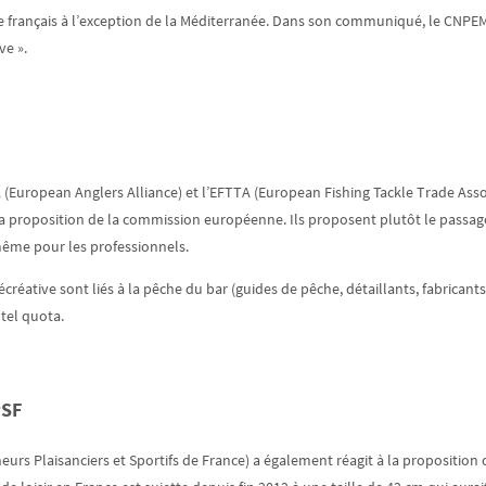
ôte français à l’exception de la Méditerranée. Dans son communiqué, le CNPEM
ve ».
(European Anglers Alliance) et l’EFTTA (European Fishing Tackle Trade Assoc
» la proposition de la commission européenne. Ils proposent plutôt le passage 
 même pour les professionnels.
créative sont liés à la pêche du bar (guides de pêche, détaillants, fabrican
tel quota.
PSF
urs Plaisanciers et Sportifs de France) a également réagit à la proposition 