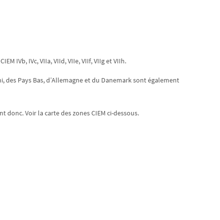
EM IVb, IVc, VIIa, VIId, VIIe, VIIf, VIIg et VIIh.
-Uni, des Pays Bas, d’Allemagne et du Danemark sont également
t donc. Voir la carte des zones CIEM ci-dessous.