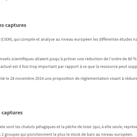
es captures
r (CIEM), qui compile et analyse au niveau européen les différentes études n
onseils scientifiques allaient jusqu’à prôner une réduction de l’ordre de 80 %
ctuel est 4 fois trop important par rapport à ce que la ressource peut supp
é le 28 novembre 2014 une proposition de réglementation visant à réduire l
s captures
te sont les chaluts pélagiques et la pêche de loisir (qui, à elle seule, repré
les 2 groupes qui ponctionnent le plus le stock de bars au niveau européen.