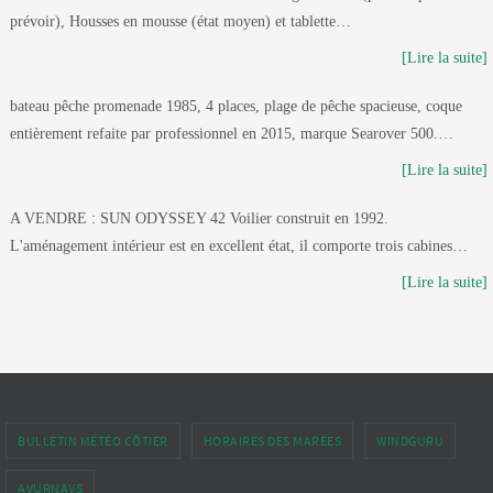
prévoir), Housses en mousse (état moyen) et tablette…
[Lire la suite]
bateau pêche promenade 1985, 4 places, plage de pêche spacieuse, coque
entièrement refaite par professionnel en 2015, marque Searover 500.…
[Lire la suite]
A VENDRE : SUN ODYSSEY 42 Voilier construit en 1992.
L'aménagement intérieur est en excellent état, il comporte trois cabines…
[Lire la suite]
BULLETIN MÉTÉO CÔTIER
HORAIRES DES MARÉES
WINDGURU
AVURNAVS