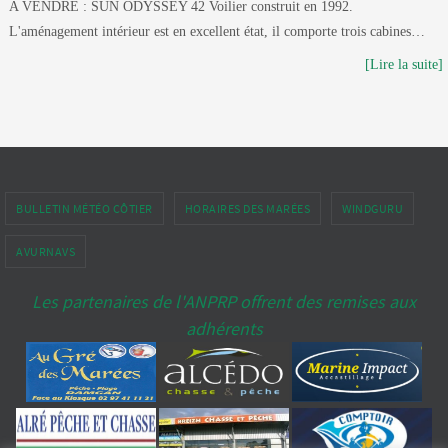
A VENDRE : SUN ODYSSEY 42 Voilier construit en 1992.
L'aménagement intérieur est en excellent état, il comporte trois cabines…
[Lire la suite]
BULLETIN MÉTÉO CÔTIER
HORAIRES DES MARÉES
WINDGURU
AVURNAVS
Les partenaires de l'ANPRP offrent des remises aux
adhérents