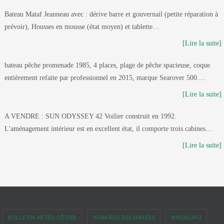
Bateau Mataf Jeanneau avec : dérive barre et gouvernail (petite réparation à
prévoir), Housses en mousse (état moyen) et tablette…
[Lire la suite]
bateau pêche promenade 1985, 4 places, plage de pêche spacieuse, coque
entièrement refaite par professionnel en 2015, marque Searover 500.…
[Lire la suite]
A VENDRE : SUN ODYSSEY 42 Voilier construit en 1992.
L'aménagement intérieur est en excellent état, il comporte trois cabines…
[Lire la suite]
BULLETIN MÉTÉO CÔTIER
HORAIRES DES MARÉES
WINDGURU