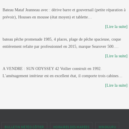
Bateau Mataf Jeanneau avec : dérive barre et gouvernail (petite réparation à
prévoir), Housses en mousse (état moyen) et tablette…
[Lire la suite]
bateau pêche promenade 1985, 4 places, plage de pêche spacieuse, coque
entièrement refaite par professionnel en 2015, marque Searover 500.…
[Lire la suite]
A VENDRE : SUN ODYSSEY 42 Voilier construit en 1992.
L'aménagement intérieur est en excellent état, il comporte trois cabines…
[Lire la suite]
BULLETIN MÉTÉO CÔTIER
HORAIRES DES MARÉES
WINDGURU