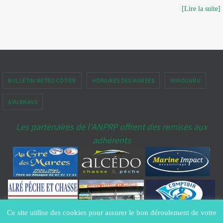
[Lire la suite]
BULLETIN MÉTÉO CÔTIER
HORAIRES DES MARÉES
WINDGURU
AVURNAVS
Les partenaires de l'ANPRP offrent des remises aux
adhérents
Ce site utilise des cookies pour assurer le bon déroulement de votre
Copyright ANPRP-port-penerf.fr® - All Rights Reserved -
Contacter le