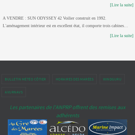
[Lire la suite]
A VENDRE : SUN ODYSSEY 42 Voilier construit en 1992.
L'aménagement intérieur est en excellent état, il comporte trois cabines…
[Lire la suite]
BULLETIN MÉTÉO CÔTIER
HORAIRES DES MARÉES
WINDGURU
AVURNAVS
Les partenaires de l'ANPRP offrent des remises aux
adhérents