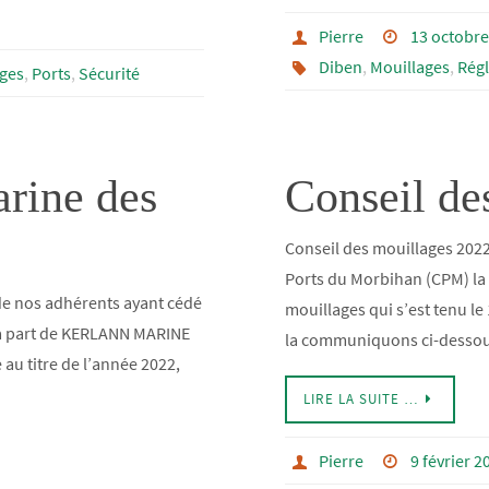
Pierre
13 octobre
Diben
,
Mouillages
,
Rég
ges
,
Ports
,
Sécurité
rine des
Conseil de
Conseil des mouillages 202
Ports du Morbihan (CPM) la 
de nos adhérents ayant cédé
mouillages qui s’est tenu le
 la part de KERLANN MARINE
la communiquons ci-dess
 au titre de l’année 2022,
LIRE LA SUITE …
Pierre
9 février 2