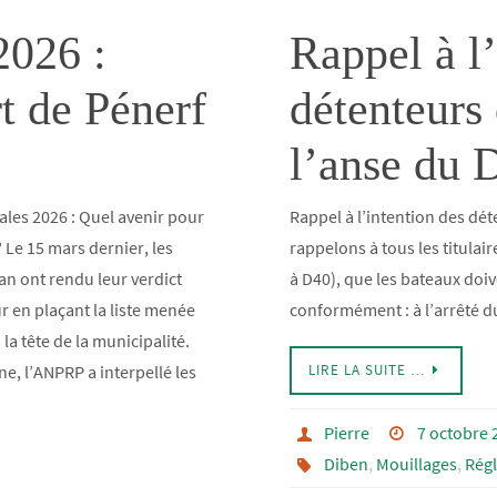
2026 :
Rappel à l’
t de Pénerf
détenteurs
l’anse du 
ales 2026 : Quel avenir pour
Rappel à l’intention des d
? Le 15 mars dernier, les
rappelons à tous les titula
n ont rendu leur verdict
à D40), que les bateaux doi
r en plaçant la liste menée
conformément : à l’arrêté 
la tête de la municipalité.
e, l’ANPRP a interpellé les
LIRE LA SUITE …
Pierre
7 octobre 
Diben
,
Mouillages
,
Rég