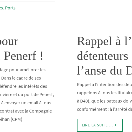
es
,
Ports
pour
Rappel à l’
 Penerf !
détenteurs
l’anse du 
dage pour améliorer les
! Dans le cadre de ses
Rappel à l’intention des d
fendre les intérêts des
rappelons à tous les titula
rivière et du port de Penerf,
à D40), que les bateaux doi
 à envoyer un email à tous
conformément : à l’arrêté 
n contrat avec la Compagnie
bihan (CPM).
LIRE LA SUITE …