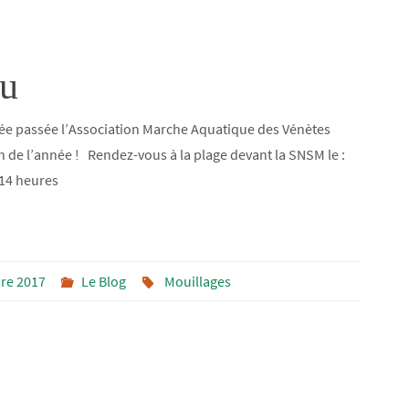
au
ée passée l’Association Marche Aquatique des Vénètes
n de l’année ! Rendez-vous à la plage devant la SNSM le :
14 heures
re 2017
Le Blog
Mouillages