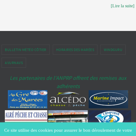
[Lire la suite]
BULLETIN MÉTÉO CÔTIER
HORAIRES DES MARÉES
WINDGURU
AVURNAVS
Les partenaires de l'ANPRP offrent des remises aux
adhérents
Ce site utilise des cookies pour assurer le bon déroulement de votre
Copyright ANPRP-port-penerf.fr® - All Rights Reserved -
Contacter le