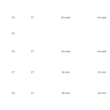
C4
1T
Envasé
envasé
C5
C6
1T
Envasé
envasé
C7
1T
16 mm
21 mm
C8
1T
40 mm
25 mm