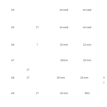
A4
envasé
envasé
A5
1T
envasé
envasé
A6
?
25 mm
22 mm
A7
18mm
20 mm
1T
A8
1T
30 mm
29 mm
3m
/20
A9
1T
19 mm
RAS