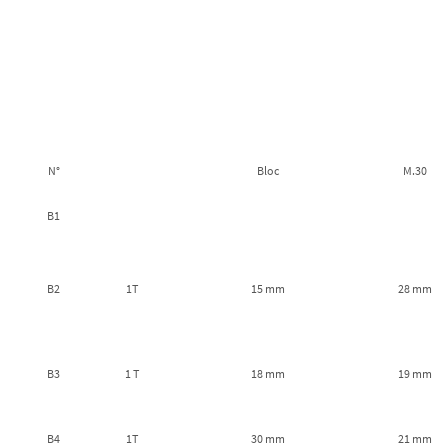
N°
Bloc
M.30
B1
B2
1T
15 mm
28 mm
B3
1 T
18 mm
19 mm
B4
1T
30 mm
21 mm