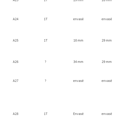
A24
1T
envasé
envasé
A25
1T
18 mm
29 mm
A26
?
34 mm
29 mm
A27
?
envasé
envasé
A28
1T
Envasé
envasé