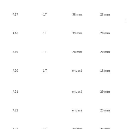
A17
1T
38 mm
28 mm
3
A18
1T
39 mm
20 mm
A19
1T
28 mm
20 mm
A20
1 T
envasé
18 mm
A21
envasé
29 mm
A22
envasé
23 mm
A23
1T
29 mm
28 mm