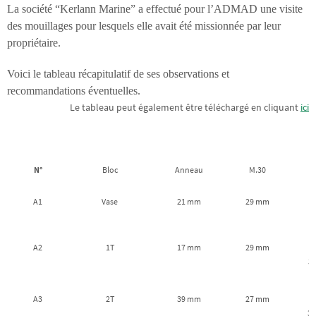
La société “Kerlann Marine” a effectué pour l’ADMAD une visite
des mouillages pour lesquels elle avait été missionnée par leur
propriétaire.
Voici le tableau récapitulatif de ses observations et
recommandations éventuelles.
Le tableau peut également être téléchargé en cliquant
ici
N°
Bloc
Anneau
M.30
A1
Vase
21 mm
29 mm
A2
1T
17 mm
29 mm
3
A3
2T
39 mm
27 mm
3