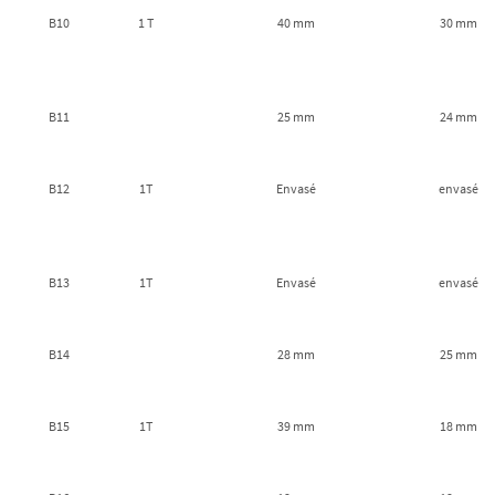
B10
1 T
40 mm
30 mm
B11
25 mm
24 mm
B12
1T
Envasé
envasé
B13
1T
Envasé
envasé
B14
28 mm
25 mm
B15
1T
39 mm
18 mm