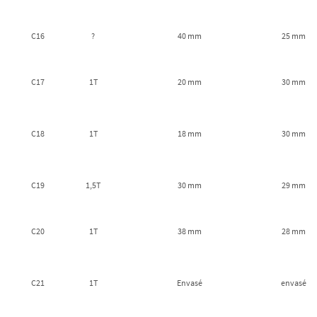
C16
?
40 mm
25 mm
C17
1T
20 mm
30 mm
C18
1T
18 mm
30 mm
C19
1,5T
30 mm
29 mm
C20
1T
38 mm
28 mm
C21
1T
Envasé
envasé