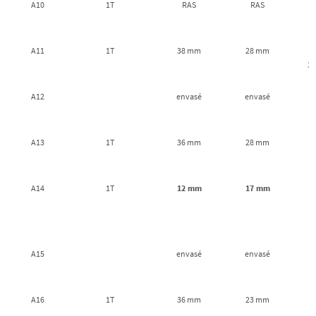
A10
1T
RAS
RAS
d
A11
1T
38 mm
28 mm
3
A12
envasé
envasé
A13
1T
36 mm
28 mm
A14
1T
12 mm
17 mm
A15
envasé
envasé
A16
1T
36 mm
23 mm